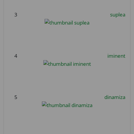
3
suplea
4
iminent
5
dinamiza