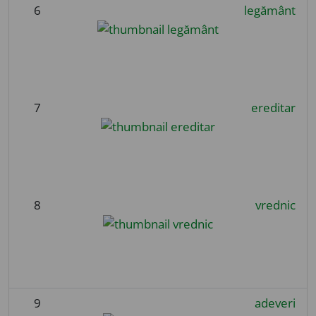
6
legământ
7
ereditar
8
vrednic
9
adeveri