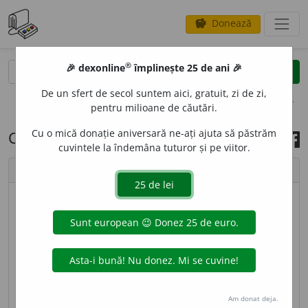
Donează
savings
®
®
🎉 dexonline
împlinește 25 de ani 🎉
caută
search
De un sfert de secol suntem aici, gratuit, zi de zi,
opțiuni
pentru milioane de căutări.
Cu o mică donație aniversară ne-ați ajuta să păstrăm
Cuvântul zilei, 20 martie 2026
cuvintele la îndemâna tuturor și pe viitor.
chevron_left
chevron_right
© imagine
Addell Design
2
TRAC
s. n.
Stare emotivă de care sunt cuprinse
unele persoane (mai ales artiștii) în momentul
apariției lor în fața publicului. – Din
fr.
trac.
Am donat deja.
sursa:
DEX '09 (2009)
adăugată de
blaurb.
acțiuni