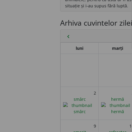
situație și i-au supus fără luptă.
Arhiva cuvintelor zile
chevron_left
luni
marți
2
smârc
hermă
9
1