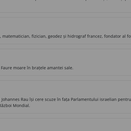
 matematician, fizician, geodez și hidrograf francez, fondator al fo
x Faure moare în brațele amantei sale.
Johannes Rau își cere scuze în fața Parlamentului israelian pentr
 Război Mondial.