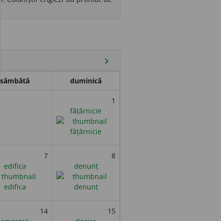
chevron_right
sâmbătă
duminică
1
fățărnicie
7
8
edifica
denunț
14
15