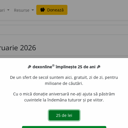
Donează
savings
ari
Resurse
bruarie 2026
®
🎉 dexonline
împlinește 25 de ani 🎉
De un sfert de secol suntem aici, gratuit, zi de zi, pentru
milioane de căutări.
Cu o mică donație aniversară ne-ați ajuta să păstrăm
anz.
A profeți. – Din
fr.
prophétiser.
cuvintele la îndemâna tuturor și pe viitor.
de
blaurb.
acțiuni
7, o profeție a determinat grupul etnic xhosa din Africa de Sud să-ș
igurat învierea morților, ceea ce a dus la o mare foamete printre ei