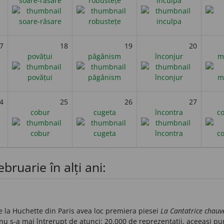
soare-răsare
robustețe
inculpa
7
18
19
20
povățui
păgânism
înconjur
m
4
25
26
27
cobur
cugeta
încontra
c
bruarie în alți ani:
de la Huchette din Paris avea loc premiera piesei
La Cantatrice chauv
nu s-a mai întrerupt de atunci: 20.000 de reprezentații, aceeași pu