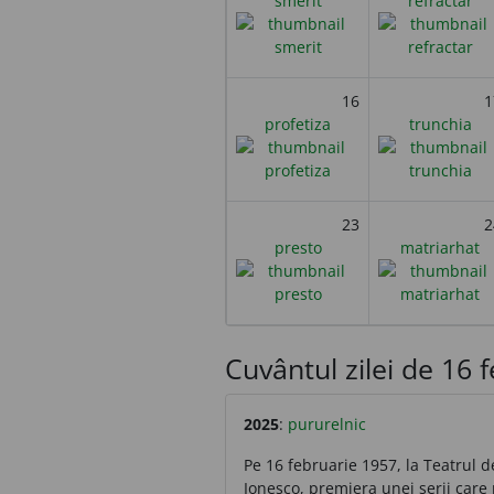
smerit
refractar
16
1
profetiza
trunchia
23
2
presto
matriarhat
Cuvântul zilei de 16 fe
2025
:
pururelnic
Pe 16 februarie 1957, la Teatrul 
Ionesco, premiera unei serii care 