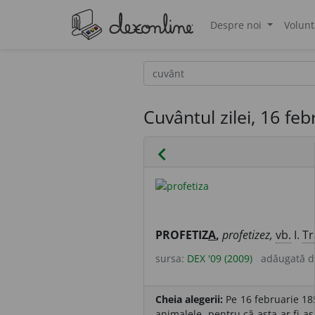
Despre noi
Volunt
®
Cuvântul zilei, 16 fe
chevron_left
PROFETIZ
A
,
profetizez,
vb.
I.
Tr
sursa:
DEX '09 (2009)
adăugată 
Cheia alegerii:
Pe 16 februarie 185
animalele, pentru că asta ar fi as