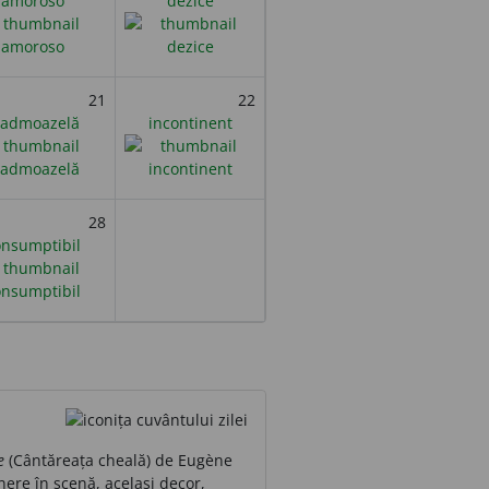
amoroso
dezice
21
22
admoazelă
incontinent
28
onsumptibil
e
(Cântăreața cheală) de Eugène
nere în scenă, același decor,