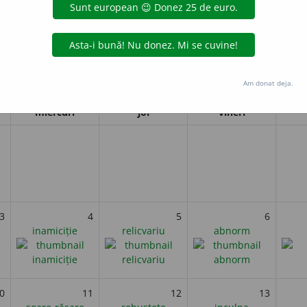
i
Februarie 2026
Am donat deja.
miercuri
joi
vineri
3
4
5
6
inamiciție
relicvariu
abnorm
0
11
12
13