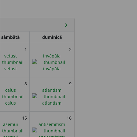
chevron_right
sâmbătă
duminică
1
2
vetust
învăpăia
8
9
calus
atlantism
15
16
asemui
antisemitism