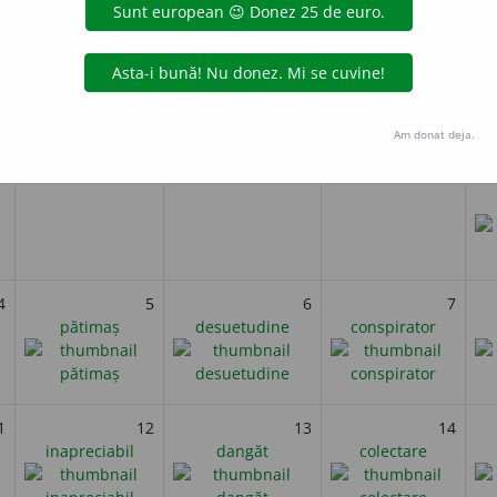
i
Noiembrie 2025
miercuri
joi
vineri
Am donat deja.
4
5
6
7
pătimaș
desuetudine
conspirator
1
12
13
14
inapreciabil
dangăt
colectare