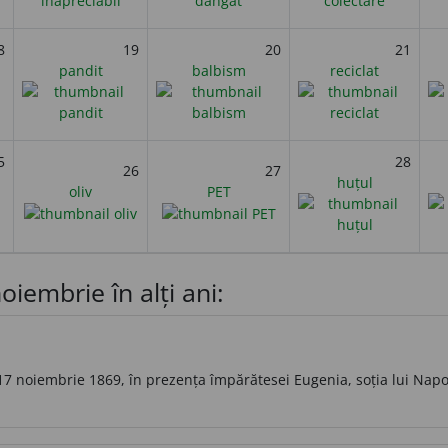
8
19
20
21
pandit
balbism
reciclat
5
28
26
27
huțul
oliv
PET
oiembrie în alți ani:
7 noiembrie 1869, în prezența împărătesei Eugenia, soția lui Napole