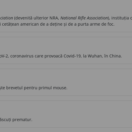
ciation
(devenită ulterior NRA,
National Rifle Association
), instituți
ui cetățean american de a deține și de a purta arme de foc.
-CoV-2, coronavirus care provoacă Covid-19, la Wuhan, în China.
ște brevetul pentru primul mouse.
ăscuți prematur.