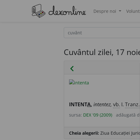
Despre noi
Volunt
®
Cuvântul zilei, 17 no
chevron_left
INTENT
A
,
intentez,
vb.
I.
Tranz.
sursa:
DEX '09 (2009)
adăugată 
Cheia alegerii:
Ziua Educației Juri