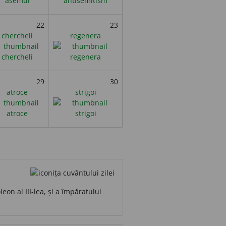
22
23
chercheli
regenera
29
30
atroce
strigoi
on al III-lea, și a împăratului