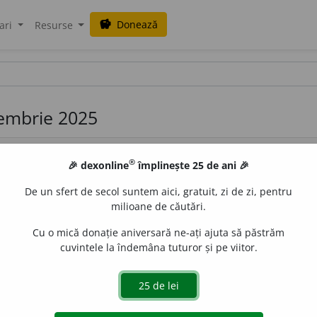
Donează
savings
ari
Resurse
iembrie 2025
®
🎉 dexonline
împlinește 25 de ani 🎉
De un sfert de secol suntem aici, gratuit, zi de zi, pentru
milioane de căutări.
Cu o mică donație aniversară ne-ați ajuta să păstrăm
A introduce, a porni o acțiune (juridică). – Din
fr.
intenter.
cuvintele la îndemâna tuturor și pe viitor.
de
valeriu
acțiuni
dice în România.