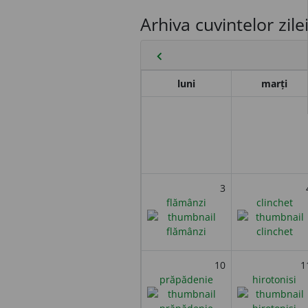
Arhiva cuvintelor zile
chevron_left
luni
marți
3
flămânzi
clinchet
10
1
prăpădenie
hirotonisi