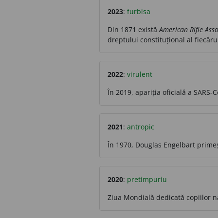
2023
:
furbisa
Din 1871 există
American Rifle Asso
dreptului constituțional al fiecăr
2022
:
virulent
În 2019, apariția oficială a SARS
2021
:
antropic
În 1970, Douglas Engelbart prime
2020
:
pretimpuriu
Ziua Mondială dedicată copiilor n