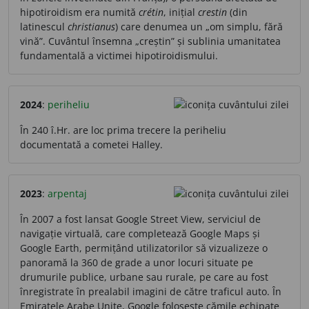
hipotiroidism era numită
crétin
, inițial
crestin
(din
latinescul
christianus
) care denumea un „om simplu, fără
vină”. Cuvântul însemna „creștin” și sublinia umanitatea
fundamentală a victimei hipotiroidismului.
2024
:
periheliu
În 240 î.Hr. are loc prima trecere la periheliu
documentată a cometei Halley.
2023
:
arpentaj
În 2007 a fost lansat Google Street View, serviciul de
navigație virtuală, care completează Google Maps și
Google Earth, permițând utilizatorilor să vizualizeze o
panoramă la 360 de grade a unor locuri situate pe
drumurile publice, urbane sau rurale, pe care au fost
înregistrate în prealabil imagini de către traficul auto. În
Emiratele Arabe Unite, Google folosește cămile echipate