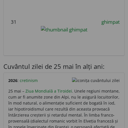
31
ghimpat
Cuvântul zilei de 25 mai în alți ani:
2026
:
cretinism
25 mai –
Ziua Mondială a Tiroidei
. Unele regiuni montane,
cum ar fi anumite zone din Alpi, nu le asigură locuitorilor,
în mod natural, o alimentație suficient de bogată în iod,
iar hipotiroidismul care rezultă din aceasta provoacă
întârzierea creșterii și retardul mental. În limba franco-
provensală (dialectul romanic vorbit în Elveția franceză și
în zonele învecinate din Franța), o persoană afectată de