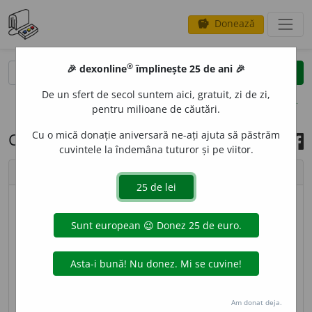
Donează
savings
®
®
🎉 dexonline
împlinește 25 de ani 🎉
caută
search
De un sfert de secol suntem aici, gratuit, zi de zi,
opțiuni
pentru milioane de căutări.
Cu o mică donație aniversară ne-ați ajuta să păstrăm
Cuvântul zilei, 25 mai 2025
cuvintele la îndemâna tuturor și pe viitor.
chevron_left
chevron_right
imagine ©
Cristina Monea
SUPRAOMEN
E
SC, -E
A
SCĂ,
supraomenești,
adj.
Care
întrece puterile omenești, care pare mai presus de
firea omenească; suprauman. [
Pr.
:
-pra-o-
] –
1
Supra
-
+
omenesc
(după
fr.
surhumain).
Am donat deja.