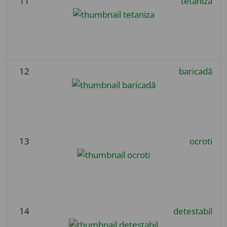
11
tetaniza
12
baricadă
13
ocroti
14
detestabil