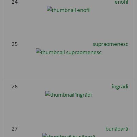
24
enofil
25
supraomenesc
26
îngrădi
27
bunăoară