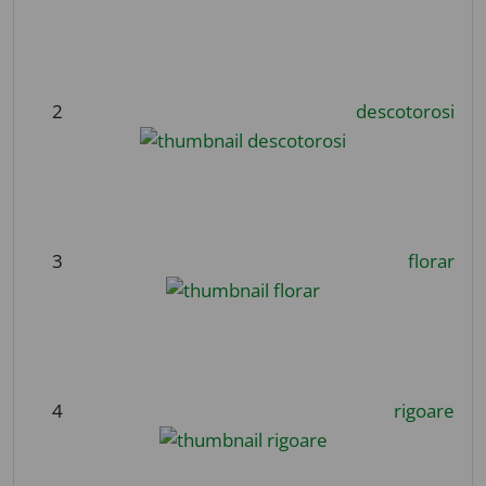
2
descotorosi
3
florar
4
rigoare