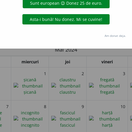
murit la Santa Croce d’Avellano pe 17 mai 1050. A fost un pr
lă, în special pentru dezvoltarea sistemului de notație muzicală pe
ățare a muzicii pentru că le-a permis artiștilor să nu mai fie nevo
i
Am donat deja.
Mai 2024
miercuri
joi
vineri
1
2
3
șicană
claustru
fregată
7
8
9
10
e
incognito
fascicul
harță