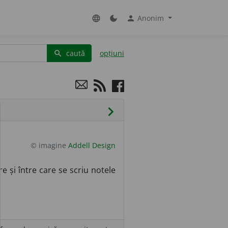
Anonim
language
dark_mode
person
caută
opțiuni
search
chevron_right
© imagine
Addell Design
re și între care se scriu notele