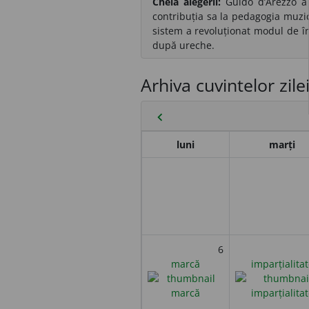
Cheia alegerii:
Guido d’Arezzo a 
contribuția sa la pedagogia muzica
sistem a revoluționat modul de înv
după ureche.
Arhiva cuvintelor zile
chevron_left
luni
marți
6
marcă
imparțialitat