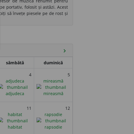
ofesor de muzică renumit pentru
 portativ, folosit și astăzi. Acest
iți să învețe piesele pe de rost și
chevron_right
sâmbătă
duminică
4
5
adjudeca
mireasmă
11
12
habitat
rapsodie