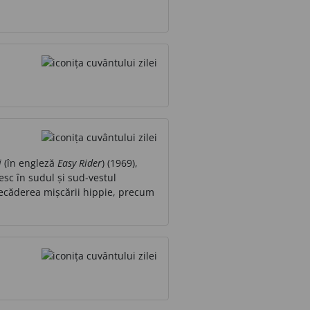
i
(în engleză
Easy Rider
) (1969),
esc în sudul și sud-vestul
i decăderea mișcării hippie, precum