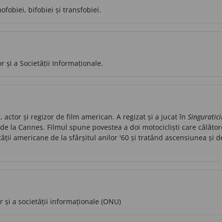
fobiei, bifobiei și transfobiei.
 și a Societății Informaționale.
actor și regizor de film american. A regizat și a jucat în
Singuratici
de la Cannes. Filmul spune povestea a doi motocicliști care călător
etății americane de la sfârșitul anilor '60 și tratând ascensiunea ș
 și a societății informaționale (ONU)