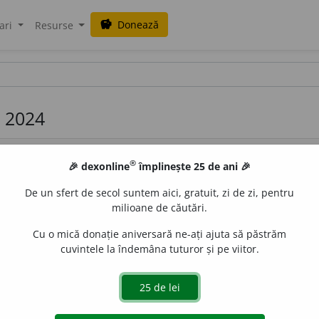
Donează
savings
ari
Resurse
i 2024
®
🎉 dexonline
împlinește 25 de ani 🎉
De un sfert de secol suntem aici, gratuit, zi de zi, pentru
milioane de căutări.
Cu o mică donație aniversară ne-ați ajuta să păstrăm
 de cinci linii orizontale, paralele și egal distanțate, pe ca
cuvintele la îndemâna tuturor și pe viitor.
de
blaurb.
acțiuni