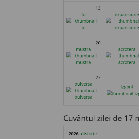
13
ilot
expansiune
20
mustra
acroteră
27
bulversa
izgoni
Cuvântul zilei de 17 m
2026
:
disforie