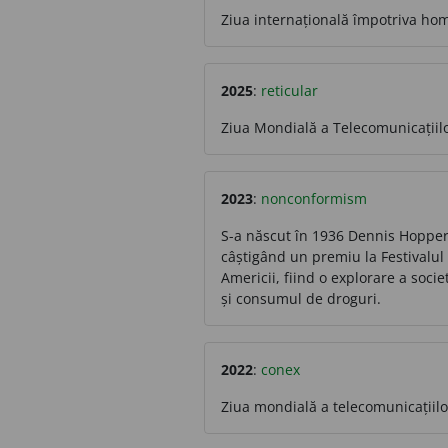
Ziua internațională împotriva homo
2025
:
reticular
Ziua Mondială a Telecomunicațiilor
2023
:
nonconformism
S-a născut în 1936 Dennis Hopper, 
câștigând un premiu la Festivalul 
Americii, fiind o explorare a soci
și consumul de droguri.
2022
:
conex
Ziua mondială a telecomunicațiilor