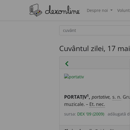
Despre noi
Volunt
®
Cuvântul zilei, 17 ma
chevron_left
1
PORTAT
I
V
,
portative,
s. n.
Grup
muzicale. –
Et. nec.
sursa:
DEX '09 (2009)
adăugată 