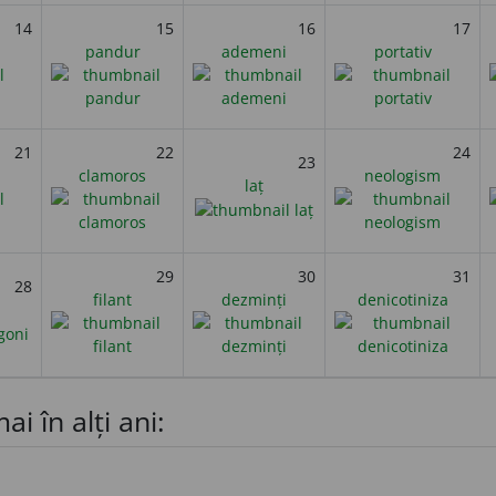
14
15
16
17
pandur
ademeni
portativ
21
22
24
23
clamoros
neologism
laț
29
30
31
28
filant
dezminți
denicotiniza
ai în alți ani: