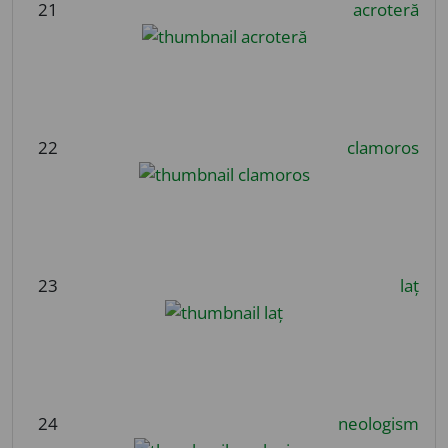
21
acroteră
22
clamoros
23
laț
24
neologism