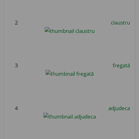
2
claustru
3
fregată
4
adjudeca