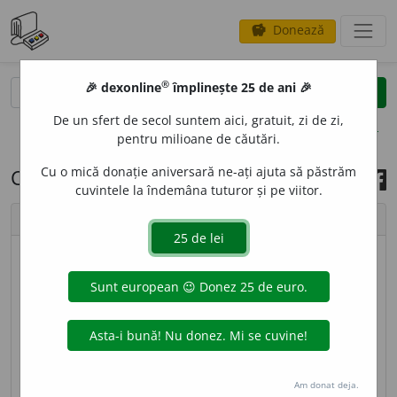
Donează
savings
®
®
🎉 dexonline
împlinește 25 de ani 🎉
caută
search
De un sfert de secol suntem aici, gratuit, zi de zi,
opțiuni
pentru milioane de căutări.
Cu o mică donație aniversară ne-ați ajuta să păstrăm
Cuvântul zilei, 13 mai 2024
cuvintele la îndemâna tuturor și pe viitor.
chevron_left
chevron_right
imagine ©
Andrea Homorodean
IL
O
T,
iloți,
s. m.
1.
(În vechea Spartă) Persoană care
nu avea niciun fel de drepturi cetățenești, cu o
situație socială intermediară între omul liber și
sclav, aparținând statului și putând fi împrumutată
Am donat deja.