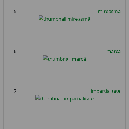
5
mireasmă
6
marcă
7
imparțialitate