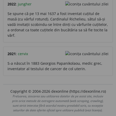
2022
:
jungher
Se spune că pe 13 mai 1637 a fost inventat cuțitul de
masă (cu vârful rotund). Cardinalul Richelieu, sătul să-și
vadă invitații scobindu-se între dinți cu vârfurile cuțitelor,
a ordonat ca toate cuțitele din bucătăria sa să fie tocite la
vârf.
2021
:
cervix
S-a născut în 1883 Georgios Papanikolaou, medic grec,
inventator al testului de cancer de col uterin.
Copyright © 2004-2026 dexonline (https://dexonline.ro)
Preluarea, stocarea sau utilizarea datelor de pe acest site, inclusiv
prin orice metode de extragere automată (web scraping, crawling),
sunt strict interzise fără acordul nostru prealabil scris, cu excepția
seturilor de date oferite oficial spre utilizare publică (vezi licența).