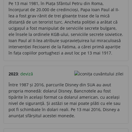
Pe 13 mai 1981, în Piața Sfântul Petru din Roma,
înconjurat de 20.000 de credincioși, Papa Ioan Paul al II-
lea a fost grav rănit de trei gloanțe trase de la mică
distanță de un terorist turc. Ancheta poliției a arătat că
ucigașul a fost manipulat de serviciile secrete bulgare,
ele însele la ordinele KGB-ului, serviciile secrete sovietice.
Ioan Paul al II-lea atribuie supraviețuirea lui miraculoasă
intervenției Fecioarei de la Fatima, a cărei primă apariție
în fața copiilor portughezi a avut loc pe 13 mai 1917.
2023
:
deviză
Între 1987 și 2016, parcurile Disney din SUA au avut
propria monedă: dolarul Disney. Bancnotele au fost
tipărite în același format ca dolarul american, cu același
nivel de siguranță. Și astăzi se mai poate plăti cu ele sau
pot fi schimbate în dolari reali. Pe 13 mai 2016, Disney a
anunțat sfârșitul acestei monede.