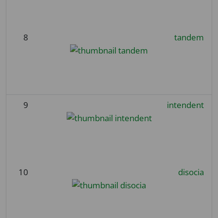
8
tandem
9
intendent
10
disocia