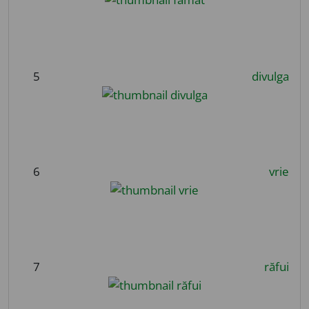
5
divulga
6
vrie
7
răfui