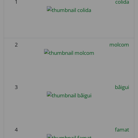
1
colida
2
molcom
3
bâigui
4
famat