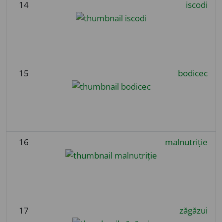
14
iscodi
15
bodicec
16
malnutriție
17
zăgăzui