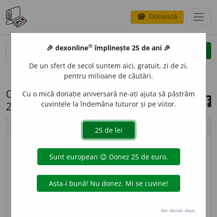
Donează
savings
®
®
🎉 dexonline
împlinește 25 de ani 🎉
caută
search
De un sfert de secol suntem aici, gratuit, zi de zi,
opțiuni
pentru milioane de căutări.
Cuvântul zilei, 9 octombrie
Cu o mică donație aniversară ne-ați ajuta să păstrăm
2023
cuvintele la îndemâna tuturor și pe viitor.
chevron_left
chevron_right
© imagine
Ramona
INTEND
E
NT, -Ă,
intendenți, -te,
s. m.
,
s. f.
1.
S. m.
și
f.
(În unele țări) Persoană însărcinată cu îngrijirea sau
administrarea unei instituții, a unei case etc.
2.
S.
Am donat deja.