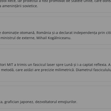
ăzboi Rece, iar proiectul a fost promovat de Statele Unite, care do
 amenințării sovietice.
e dominație otomană, România și-a declarat independența prin cit
ministrul de externe, Mihail Kogălniceanu.
ori MIT a trimis un fascicul laser spre Lună și i-a captat reflexia.
metodă, care astăzi are precizie milimetrică. Diametrul fascicululu
a, grafician japonez, dezvoltatorul emojiurilor.