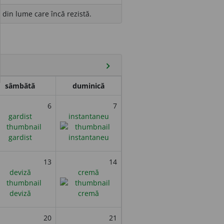
ă din lume care încă rezistă.
chevron_right
sâmbătă
duminică
6
7
gardist
instantaneu
13
14
deviză
cremă
20
21