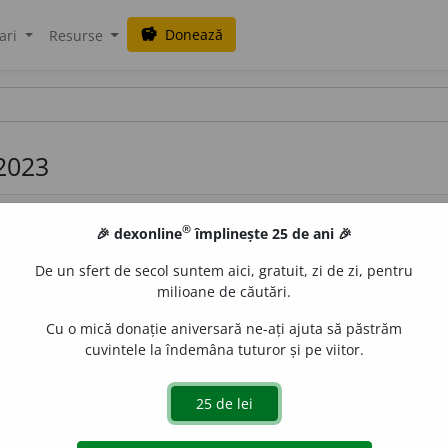
Donează
savings
ari
Resurse
 2023
®
🎉 dexonline
împlinește 25 de ani 🎉
De un sfert de secol suntem aici, gratuit, zi de zi, pentru
milioane de căutări.
Cu o mică donație aniversară ne-ați ajuta să păstrăm
94), 30/29 /
Pzi:
rat
i
fic
/
E:
fr
ratifier,
lat
ratificare
]
1
A confi
cuvintele la îndemâna tuturor și pe viitor.
e face să aibă deplină valabilitate.
2
(
D.
un stat) A-și manifes
ție
etc.
e
blaurb.
acțiuni