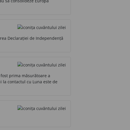
reau să consolideze Europa
irea Declarației de Independență
 A fost prima măsurătoare a
i la contactul cu Luna este de