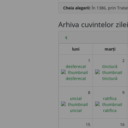
Cheia alegerii:
În 1386, prin Tratat
Arhiva cuvintelor zile
chevron_left
luni
marți
1
2
desferecat
tinctură
8
9
uncial
ratifica
15
16