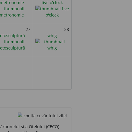
metronomie
five o'clock
27
28
fotosculptură
whig
ărbunelui și a Oțelului (CECO).