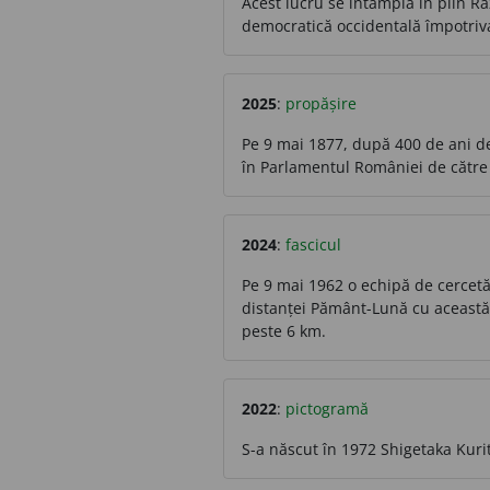
Acest lucru se întâmpla în plin R
democratică occidentală împotriva
2025
:
propășire
Pe 9 mai 1877, după 400 de ani d
în Parlamentul României de către 
2024
:
fascicul
Pe 9 mai 1962 o echipă de cercetăt
distanței Pământ-Lună cu această 
peste 6 km.
2022
:
pictogramă
S-a născut în 1972 Shigetaka Kurit