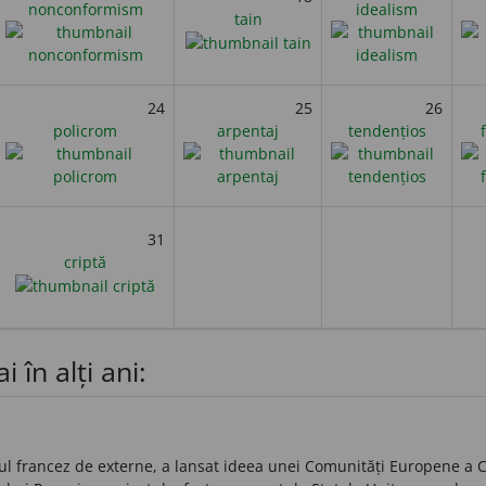
nonconformism
idealism
tain
24
25
26
policrom
arpentaj
tendențios
31
criptă
 în alți ani:
l francez de externe, a lansat ideea unei Comunități Europene a C