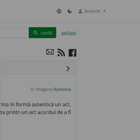
Anonim
language
dark_mode
person
caută
opțiuni
search
chevron_right
© imagine
Ramona
rma în formă autentică un act,
ta printr-un act acordul de a fi