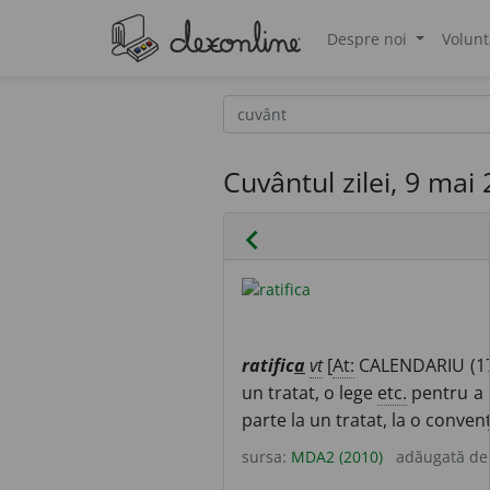
Despre noi
Volunt
®
Cuvântul zilei, 9 mai
chevron_left
ratific
a
vt
[
At:
CALENDARIU (17
un tratat, o lege
etc.
pentru a l
parte la un tratat, la o conven
sursa:
MDA2 (2010)
adăugată d