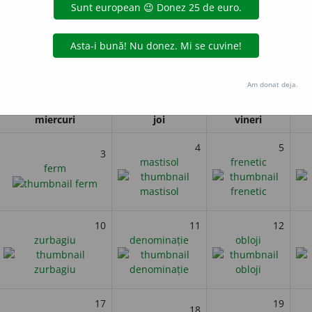
ul de la Windsor, Anglia și Portugalia ratifică cea mai veche alianț
i
Am donat deja.
Mai 2023
miercuri
joi
vineri
4
5
3
mastisol
frenetic
ferm
10
11
12
zurbagiu
denominație
obloji
17
19
18