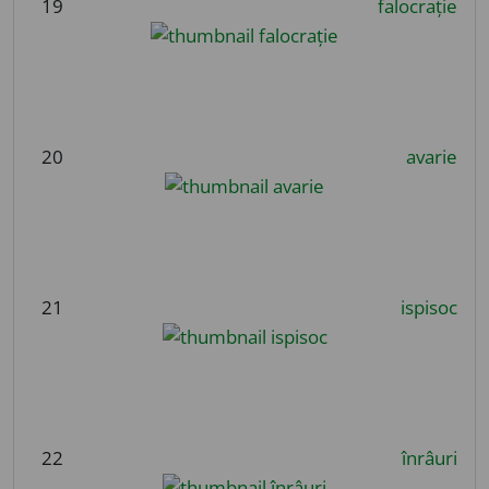
19
falocrație
20
avarie
21
ispisoc
22
înrâuri