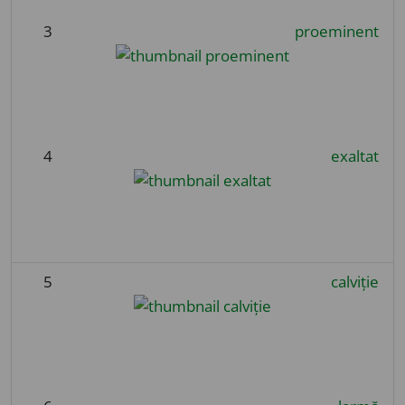
3
proeminent
4
exaltat
5
calviție