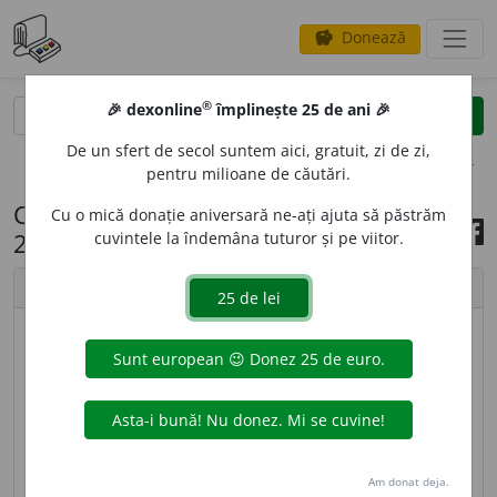
Donează
savings
®
®
🎉 dexonline
împlinește 25 de ani 🎉
caută
search
De un sfert de secol suntem aici, gratuit, zi de zi,
opțiuni
pentru milioane de căutări.
Cuvântul zilei, 21 septembrie
Cu o mică donație aniversară ne-ați ajuta să păstrăm
2022
cuvintele la îndemâna tuturor și pe viitor.
chevron_left
chevron_right
© imagine
Ștefania
ISPIS
O
C,
ispisoace,
s. n.
(
Înv.
) Hrisov, document
vechi. – Din
rus.
spisok.
sursa:
DEX '09 (2009)
adăugată de
valeriu
acțiuni
Am donat deja.