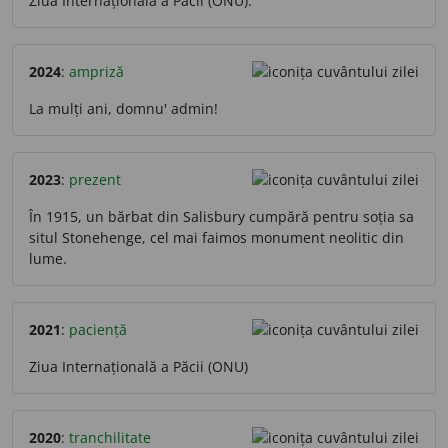
Ziua Internațională a Păcii (ONU).
2024
:
ampriză
La mulți ani, domnu' admin!
2023
:
prezent
În 1915, un bărbat din Salisbury cumpără pentru soția sa
situl Stonehenge, cel mai faimos monument neolitic din
lume.
2021
:
paciență
Ziua Internațională a Păcii (ONU)
2020
:
tranchilitate