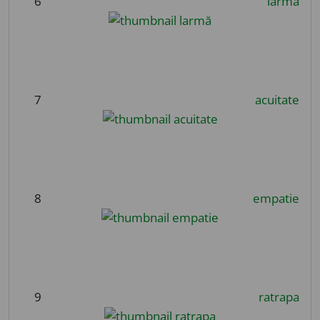
6
larmă
7
acuitate
8
empatie
9
ratrapa