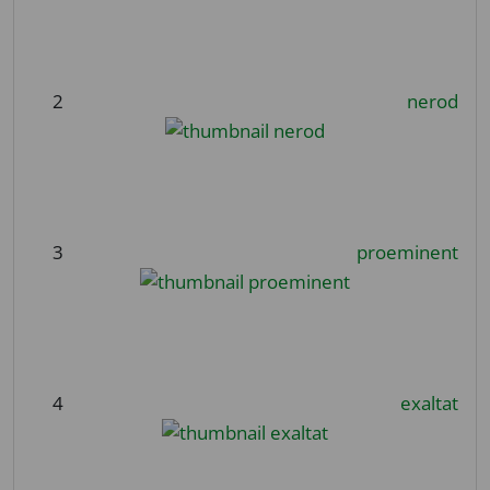
2
nerod
3
proeminent
4
exaltat