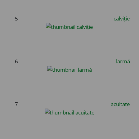
5
calviție
6
larmă
7
acuitate