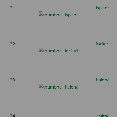
21
ispisoc
22
înrâuri
23
halenă
24
valmă