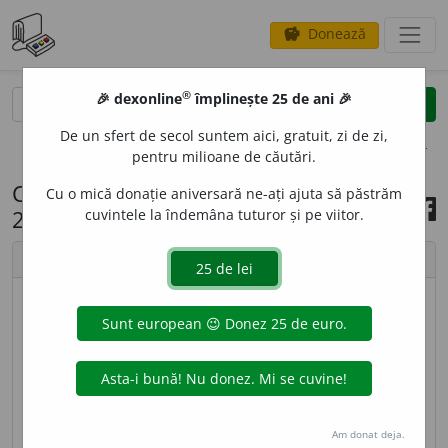
Donează
savings
®
®
🎉 dexonline
împlinește 25 de ani 🎉
caută
search
De un sfert de secol suntem aici, gratuit, zi de zi,
opțiuni
pentru milioane de căutări.
Cuvântul zilei, 2 septembrie
Cu o mică donație aniversară ne-ați ajuta să păstrăm
2022
cuvintele la îndemâna tuturor și pe viitor.
chevron_left
chevron_right
imagine ©
Andrea Homorodean
NER
O
D, -O
A
DĂ,
nerozi, -oade,
adj.
,
s. m.
și
f.
1.
Adj.
,
s. m.
și
f.
(Persoană) care are mintea mărginită,
care pricepe greu un lucru, care acționează fără să
Am donat deja.