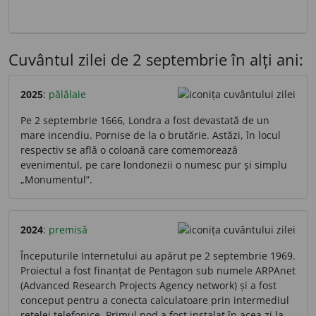
Cuvântul zilei de 2 septembrie în alți ani:
2025
:
pălălaie
Pe 2 septembrie 1666, Londra a fost devastată de un
mare incendiu. Pornise de la o brutărie. Astăzi, în locul
respectiv se află o coloană care comemorează
evenimentul, pe care londonezii o numesc pur și simplu
„Monumentul”.
2024
:
premisă
Începuturile Internetului au apărut pe 2 septembrie 1969.
Proiectul a fost finanțat de Pentagon sub numele ARPAnet
(Advanced Research Projects Agency network) și a fost
conceput pentru a conecta calculatoare prin intermediul
rețelei telefonice. Primul nod a fost instalat în acea zi la