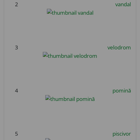
2
vandal
3
velodrom
4
pomină
5
piscivor