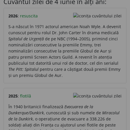
Cuvântul zilei de 4 iunie în alți ani:
2026
:
resuscita
S-a născut în 1971 actorul american Noah Wyle. A devenit
cunoscut pentru rolul Dr. John Carter în drama medicală
Spitalul de Urgență
de pe NBC (1994–2005), primind cinci
nominalizări consecutive la premiile Emmy, trei
nominalizări consecutive la premiile Globul de Aur și
patru premii Screen Actors Guild. A revenit în atenția
publicului tot datorită unui rol de doctor, cel din serialul
The Pitt: Spitalul
pentru care a câștigat două premii Emmy
și un premiu Globul de Aur.
2025
:
flotilă
În 1940 britanicii finalizează
Evacuarea de la
Dunkerque/Dunkirk
, cunoscută și sub numele de
Miracolul
de la Dunkirk
, o operațiune de evacuare a 338.226 de
soldați aliați din Franța cu ajutorul unei flotile de peste