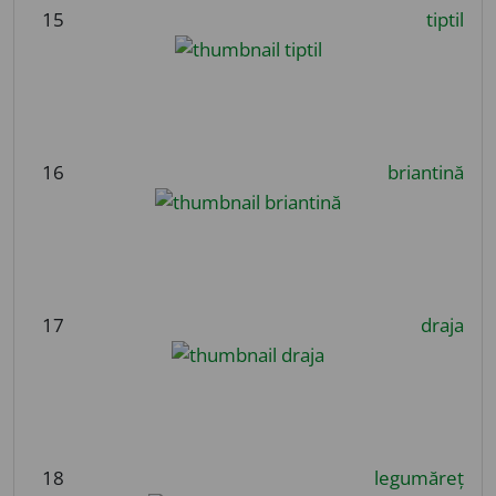
15
tiptil
16
briantină
17
draja
18
legumăreț