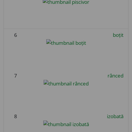
6
boțit
7
rânced
8
izobată