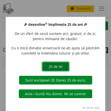
Donează
savings
®
®
🎉 dexonline
împlinește 25 de ani 🎉
caută
search
De un sfert de secol suntem aici, gratuit, zi de zi,
opțiuni
pentru milioane de căutări.
Cu o mică donație aniversară ne-ați ajuta să păstrăm
Cuvântul zilei, 4 iunie 2022
cuvintele la îndemâna tuturor și pe viitor.
chevron_left
chevron_right
imagine ©
Andrea Homorodean
P
O
MINĂ
s. f.
(Rar) Veste, faimă. ◊
Loc. adj.
De
pomină
=
a)
vestit, renumit, neuitat;
b)
strașnic,
grozav, extraordinar. ◊
Expr.
A (i) se duce
(sau
a(-i)
merge) pomina
= a se răspândi vestea în lume, a se
Am donat deja.