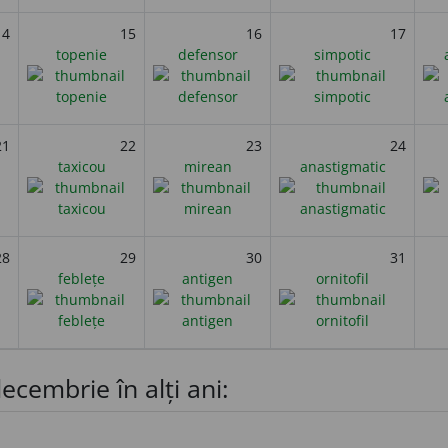
14
15
16
17
topenie
defensor
simpotic
21
22
23
24
taxicou
mirean
anastigmatic
28
29
30
31
feblețe
antigen
ornitofil
ecembrie în alți ani: