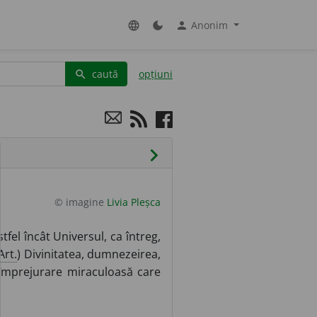
Anonim
language
dark_mode
person
caută
opțiuni
search
chevron_right
© imagine
Livia Pleșca
fel încât Universul, ca întreg,
Art.
) Divinitatea, dumnezeirea,
împrejurare miraculoasă care