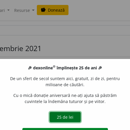
Donează
savings
ari
Resurse
ecembrie 2021
®
🎉 dexonline
împlinește 25 de ani 🎉
De un sfert de secol suntem aici, gratuit, zi de zi, pentru
milioane de căutări.
Cu o mică donație aniversară ne-ați ajuta să păstrăm
 prin care este prevăzut și orientat cursul evenimentelor ast
cuvintele la îndemâna tuturor și pe viitor.
alizeze scopurile stabilite de Dumnezeu; pronie cerească. ♦ (
rare ca atribute ale divinității. ♦
Fig.
(Rar) Persoană sau 
ericirea cuiva. – Din
lat.
providentia,
fr.
providence.
de
blaurb.
acțiuni