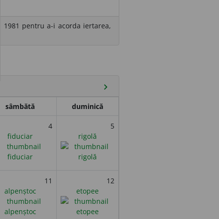
în 1981 pentru a-i acorda iertarea,
chevron_right
sâmbătă
duminică
4
5
fiduciar
rigolă
11
12
alpenștoc
etopee