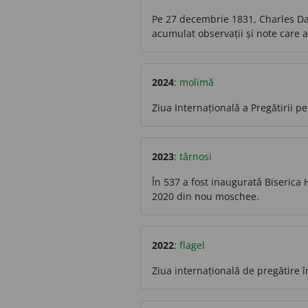
Pe 27 decembrie 1831, Charles D
acumulat observații și note care au
2024
:
molimă
Ziua Internațională a Pregătirii p
2023
:
târnosi
În 537 a fost inaugurată Biserica
2020 din nou moschee.
2022
:
flagel
Ziua internațională de pregătire 