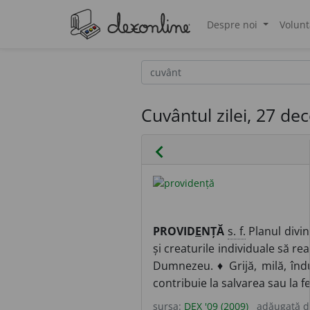
Despre noi
Volunt
®
Cuvântul zilei, 27 d
chevron_left
PROVID
E
NȚĂ
s. f.
Planul divin
și creaturile individuale să re
Dumnezeu. ♦ Grijă, milă, îndu
contribuie la salvarea sau la f
sursa:
DEX '09 (2009)
adăugată 