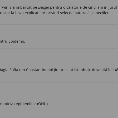
arwin s-a îmbarcat pe
Beagle
pentru o călătorie de cinci ani în jurul
 stat la baza explicațiilor privind selecția naturală a speciilor.
entru Epidemii.
 Hagia Sofia din Constantinopol (în prezent Istanbul), devenită în 
împotriva epidemiilor (ONU)