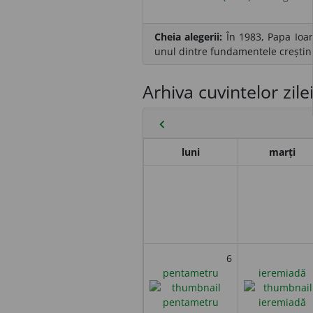
Cheia alegerii:
În 1983, Papa Ioan 
unul dintre fundamentele creștin
Arhiva cuvintelor zile
chevron_left
luni
marți
6
pentametru
ieremiadă