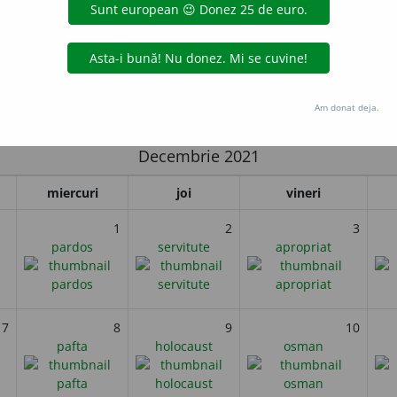
Paul al II-lea îl vizitează la închisoare pe cel care l-a împușcat 
ismului.
Am donat deja.
i
Decembrie 2021
miercuri
joi
vineri
1
2
3
pardos
servitute
apropriat
7
8
9
10
pafta
holocaust
osman