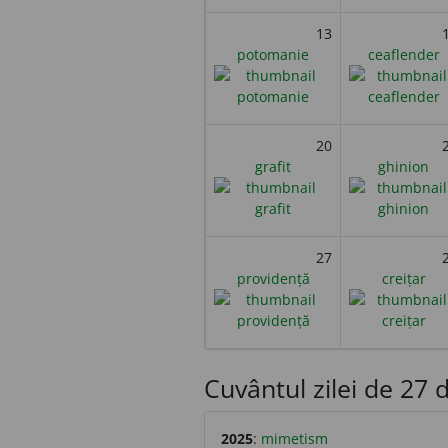
13
potomanie
ceaflender
20
grafit
ghinion
27
providență
creițar
Cuvântul zilei de 27 d
2025
:
mimetism