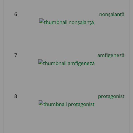
6
nonșalanță
7
amfigeneză
8
protagonist