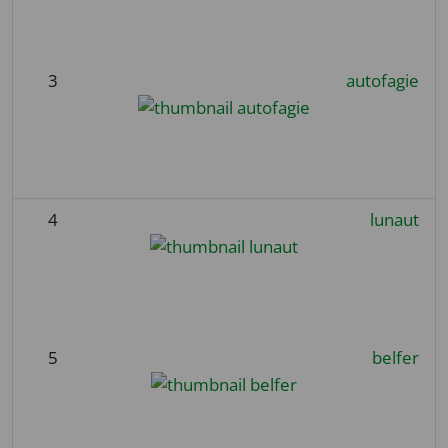
3
autofagie
4
lunaut
5
belfer