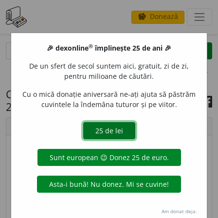
Donează
savings
®
®
🎉 dexonline
împlinește 25 de ani 🎉
caută
search
De un sfert de secol suntem aici, gratuit, zi de zi,
opțiuni
pentru milioane de căutări.
Cuvântul zilei, 7 octombrie
Cu o mică donație aniversară ne-ați ajuta să păstrăm
2021
cuvintele la îndemâna tuturor și pe viitor.
chevron_left
chevron_right
© imagine
Ramona
AMFIGEN
E
ZĂ
s. f.
1. amfigonie. 2. situație a unor
homosexuali de a putea întreține și relații
heterosexuale. (<
fr.
amphigenèse
)
Am donat deja.