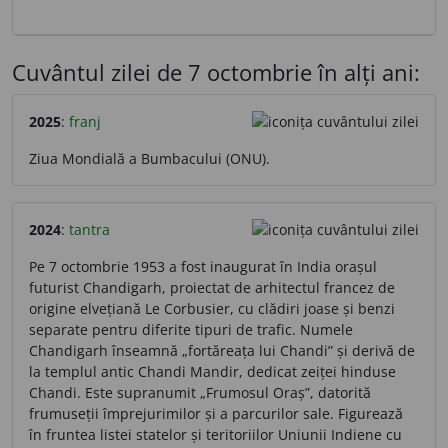
Cuvântul zilei de 7 octombrie în alți ani:
2025
:
franj
Ziua Mondială a Bumbacului (ONU).
2024
:
tantra
Pe 7 octombrie 1953 a fost inaugurat în India orașul
futurist Chandigarh, proiectat de arhitectul francez de
origine elvețiană Le Corbusier, cu clădiri joase și benzi
separate pentru diferite tipuri de trafic. Numele
Chandigarh înseamnă „fortăreața lui Chandi” și derivă de
la templul antic Chandi Mandir, dedicat zeiței hinduse
Chandi. Este supranumit „Frumosul Oraș”, datorită
frumuseții împrejurimilor și a parcurilor sale. Figurează
în fruntea listei statelor și teritoriilor Uniunii Indiene cu