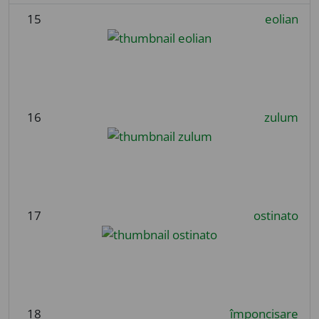
15
eolian
16
zulum
17
ostinato
18
împoncișare