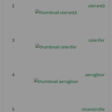
2
uteranță
3
celerifer
4
aeroglisor
5
sinanstrofie