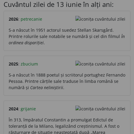
Cuvântul zilei de 13 iunie în alți ani:
2026
:
petrecanie
S-a născut în 1951 actorul suedez Stellan Skarsgård.
Printre rolurile sale notabile se numără și cel din filmul
În
ordinea dispariției
.
2025
:
zbucium
S-a născut în 1888 poetul și scriitorul portughez Fernando
Pessoa. Printre cărțile sale traduse în limba română se
numără și
Cartea neliniștirii
.
2024
:
grijanie
În 313, împăratul Constantin a promulgat Edictul de
toleranță de la Milano, legalizând creștinismul. A fost o
răsturnare de situație neașteptată după „Marea