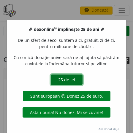
Donează
savings
®
®
🎉 dexonline
împlinește 25 de ani 🎉
caută
search
De un sfert de secol suntem aici, gratuit, zi de zi,
opțiuni
pentru milioane de căutări.
Cu o mică donație aniversară ne-ați ajuta să păstrăm
Cuvântul zilei, 13 iunie 2020
cuvintele la îndemâna tuturor și pe viitor.
chevron_left
chevron_right
imagine ©
Andrea Homorodean
3
atrab
i
lă
sf
[
At:
DN
/
Pl:
~le
/
E:
fr
atrabile
]
1
(
Med
)
Substanță de culoare închisă care se presupune că
este secretată de glandele suprarenale și că
provoacă melancolia
Si:
bilă neagră
Vz
bilă.
2
(Rar)
Am donat deja.