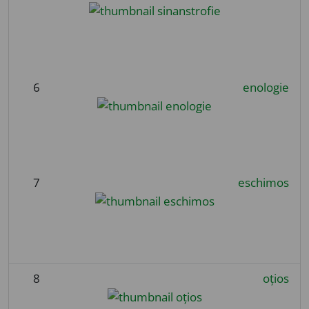
6
enologie
7
eschimos
8
oțios