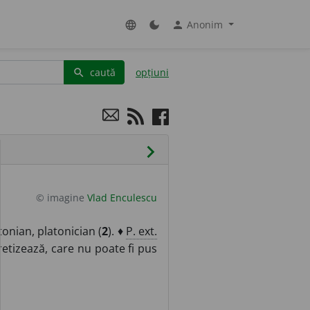
Anonim
language
dark_mode
person
caută
opțiuni
search
chevron_right
© imagine
Vlad Enculescu
tonian, platonician (
2
). ♦
P. ext.
etizează, care nu poate fi pus