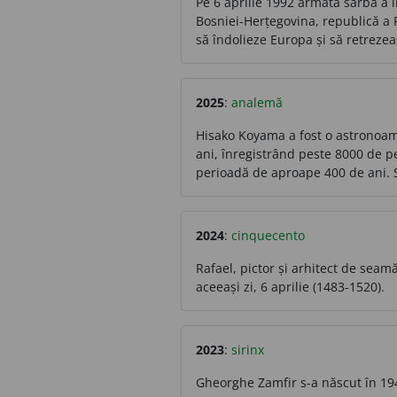
Pe 6 aprilie 1992 armata sârbă a
Bosniei-Herțegovina, republică a F
să îndolieze Europa și să retreze
2025
:
analemă
Hisako Koyama a fost o astronoam
ani, înregistrând peste 8000 de pe
perioadă de aproape 400 de ani. S
2024
:
cinquecento
Rafael, pictor și arhitect de seamă
aceeași zi, 6 aprilie (1483-1520).
2023
:
sirinx
Gheorghe Zamfir s-a născut în 19