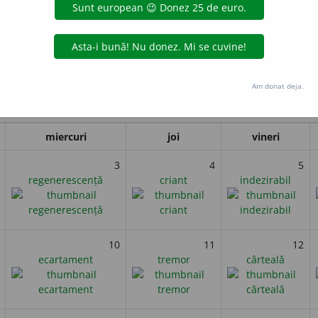
ian Petrarca o întâlnește, în biserica Sainte Claire din Avignon, 
legendară prin trăinicia și puritatea ei.
i
Am donat deja.
Aprilie 2019
miercuri
joi
vineri
3
4
5
regenerescență
criant
indezirabil
10
11
12
ecartament
tremor
cârteală