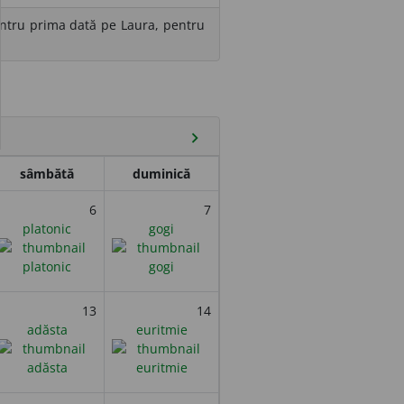
pentru prima dată pe Laura, pentru
chevron_right
sâmbătă
duminică
6
7
platonic
gogi
13
14
adăsta
euritmie