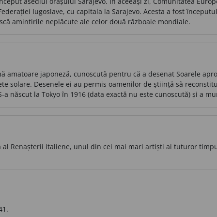
 început asediul orașului Sarajevo. În aceeași zi, Comunitatea Eu
ederației Iugoslave, cu capitala la Sarajevo. Acesta a fost începutu
ască amintirile neplăcute ale celor două războaie mondiale.
ă amatoare japoneză, cunoscută pentru că a desenat Soarele aproa
te solare. Desenele ei au permis oamenilor de știință să reconstitui
-a născut la Tokyo în 1916 (data exactă nu este cunoscută) și a muri
 al Renașterii italiene, unul din cei mai mari artiști ai tuturor timpu
41.