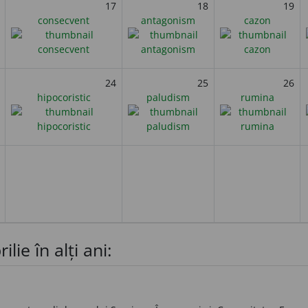
17
18
19
consecvent
antagonism
cazon
24
25
26
hipocoristic
paludism
rumina
ilie în alți ani: