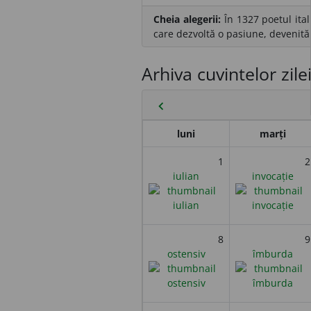
Cheia alegerii:
În 1327 poetul ital
care dezvoltă o pasiune, devenită 
Arhiva cuvintelor zile
chevron_left
luni
marți
1
2
iulian
invocație
8
9
ostensiv
îmburda