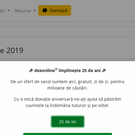
Donează
savings
ari
Resurse
lie 2019
®
🎉 dexonline
împlinește 25 de ani 🎉
De un sfert de secol suntem aici, gratuit, zi de zi, pentru
milioane de căutări.
Cu o mică donație aniversară ne-ați ajuta să păstrăm
j.
1.
Care aparține platonismului, referitor la platonism; pla
cuvintele la îndemâna tuturor și pe viitor.
; spiritualizat.
2.
Care nu se poate realiza, care nu se concr
– Din
fr.
platonique.
de
blaurb.
acțiuni