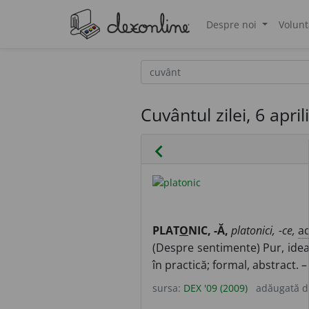
Despre noi
Volunt
®
Cuvântul zilei, 6 apri
chevron_left
PLAT
O
NIC, -Ă,
platonici, -ce,
ad
(Despre sentimente) Pur, ideal
în practică; formal, abstract. 
sursa:
DEX '09 (2009)
adăugată 