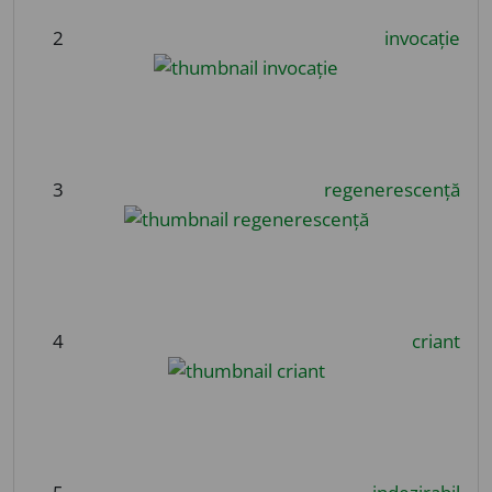
2
invocație
3
regenerescență
4
criant