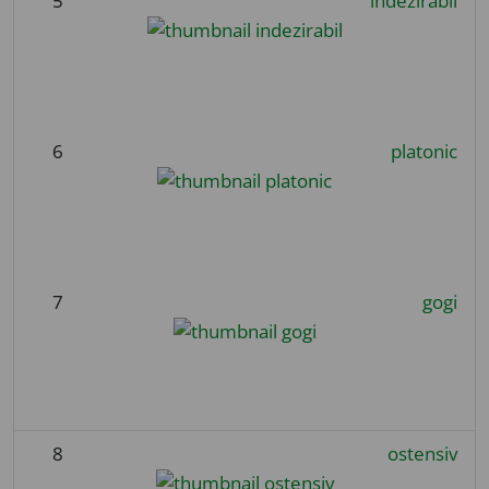
5
indezirabil
6
platonic
7
gogi
8
ostensiv