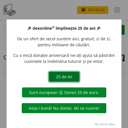
Donează
savings
®
®
🎉 dexonline
împlinește 25 de ani 🎉
caută
search
De un sfert de secol suntem aici, gratuit, zi de zi,
opțiuni
pentru milioane de căutări.
Cu o mică donație aniversară ne-ați ajuta să păstrăm
Cuvântul zilei, 2 aprilie 2019
cuvintele la îndemâna tuturor și pe viitor.
chevron_left
chevron_right
imagine ©
Andrea Homorodean
INVOC
A
ȚIE,
invocații,
s. f.
Faptul de a invoca;
chemare în ajutor. ♦
Spec.
Chemare (cu valoare
stilistică) adresată de către un poet muzei pentru a-
l ajuta în realizarea creației sale artistice. ♦
Am donat deja.