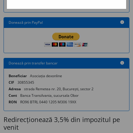
Donează prin PayPal
info
Donează prin transfer bancar
info
Beneficiar
Asociația dexonline
CIF
30855345
Adresa
strada Remetea nr. 20, București, sector 2
Cont
Banca Transilvania, sucursala Obor
RON
RO96 BTRL 0440 1205 M306 19XX
Redirecționează 3,5% din impozitul pe
venit