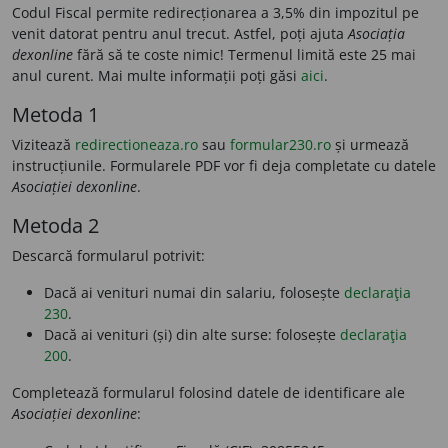
Codul Fiscal permite redirecționarea a 3,5% din impozitul pe
venit datorat pentru anul trecut. Astfel, poți ajuta
Asociația
dexonline
fără să te coste nimic! Termenul limită este 25 mai
anul curent. Mai multe informații poți găsi
aici
.
Metoda 1
Vizitează
redirectioneaza.ro
sau
formular230.ro
și urmează
instrucțiunile. Formularele PDF vor fi deja completate cu datele
Asociației dexonline
.
Metoda 2
Descarcă formularul potrivit:
Dacă ai venituri numai din salariu, folosește
declaraţia
230
.
Dacă ai venituri (și) din alte surse: folosește
declaraţia
200
.
Completează formularul folosind datele de identificare ale
Asociației dexonline
: