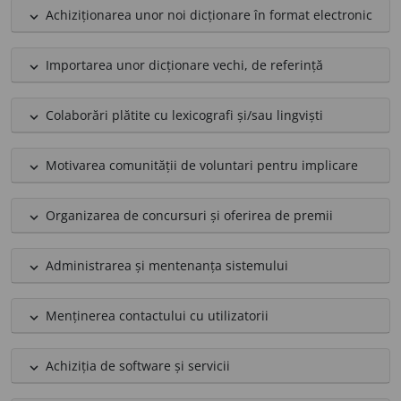
Achiziționarea unor noi dicționare în format electronic
expand_less
Importarea unor dicționare vechi, de referință
expand_less
Colaborări plătite cu lexicografi și/sau lingviști
expand_less
Motivarea comunității de voluntari pentru implicare
expand_less
Organizarea de concursuri și oferirea de premii
expand_less
Administrarea și mentenanța sistemului
expand_less
Menținerea contactului cu utilizatorii
expand_less
Achiziția de software și servicii
expand_less