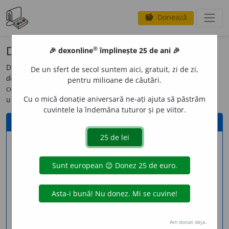
Donează
savings
®
Donează
®
🎉 dexonline
împlinește 25 de ani 🎉
Dacă ai ajuns pe această pagină, probabil că știi deja ce este
De un sfert de secol suntem aici, gratuit, zi de zi,
dexonline
(dacă nu, poți afla din
pagina de informații
). Poți
pentru milioane de căutări.
contribui la dezvoltarea proiectului
dexonline
și prin donarea
Cu o mică donație aniversară ne-ați ajuta să păstrăm
unei sume de bani.
cuvintele la îndemâna tuturor și pe viitor.
Donează online (cu cardul)
info
Suma
E-mail *
Am donat deja.