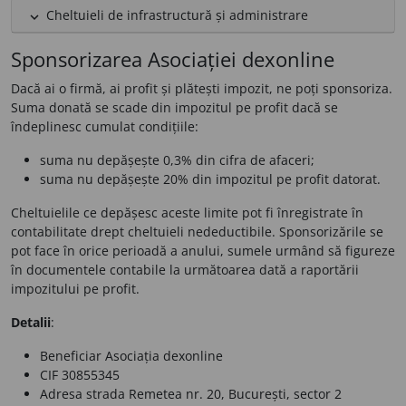
Cheltuieli de infrastructură și administrare
expand_less
Sponsorizarea Asociației dexonline
Dacă ai o firmă, ai profit și plătești impozit, ne poți sponsoriza.
Suma donată se scade din impozitul pe profit dacă se
îndeplinesc cumulat condițiile:
suma nu depășește 0,3% din cifra de afaceri;
suma nu depășește 20% din impozitul pe profit datorat.
Cheltuielile ce depășesc aceste limite pot fi înregistrate în
contabilitate drept cheltuieli nedeductibile. Sponsorizările se
pot face în orice perioadă a anului, sumele urmând să figureze
în documentele contabile la următoarea dată a raportării
impozitului pe profit.
Detalii
:
Beneficiar
Asociația dexonline
CIF
30855345
Adresa
strada Remetea nr. 20, București, sector 2