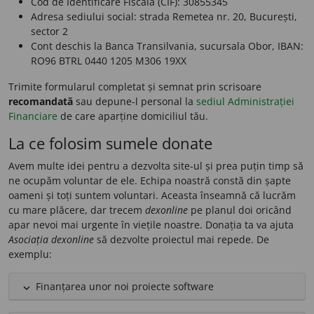
Cod de Identificare Fiscală (CIF):
30855345
Adresa sediului social:
strada Remetea nr. 20, București,
sector 2
Cont deschis la
Banca Transilvania, sucursala Obor
, IBAN:
RO96 BTRL 0440 1205 M306 19XX
Trimite formularul completat și semnat prin scrisoare
recomandată
sau depune-l personal la
sediul Administrației
Financiare
de care aparține domiciliul tău.
La ce folosim sumele donate
Avem multe idei pentru a dezvolta site-ul și prea puțin timp să
ne ocupăm voluntar de ele. Echipa noastră constă din șapte
oameni și toți suntem voluntari. Aceasta înseamnă că lucrăm
cu mare plăcere, dar trecem
dexonline
pe planul doi oricând
apar nevoi mai urgente în viețile noastre. Donația ta va ajuta
Asociația dexonline
să dezvolte proiectul mai repede. De
exemplu:
Finanțarea unor noi proiecte software
expand_less