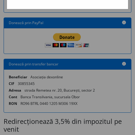
Donează prin PayPal
info
Donează prin transfer bancar
info
Beneficiar
Asociația dexonline
CIF
30855345
Adresa
strada Remetea nr. 20, București, sector 2
Cont
Banca Transilvania, sucursala Obor
RON
RO96 BTRL 0440 1205 M306 19XX
Redirecționează 3,5% din impozitul pe
venit