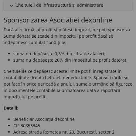
Cheltuieli de infrastructură și administrare
expand_less
Sponsorizarea Asociației dexonline
Dacă ai o firmă, ai profit și plătești impozit, ne poți sponsoriza.
Suma donată se scade din impozitul pe profit dacă se
îndeplinesc cumulat condițiile:
suma nu depășește 0,3% din cifra de afaceri;
suma nu depășește 20% din impozitul pe profit datorat.
Cheltuielile ce depășesc aceste limite pot fi înregistrate în
contabilitate drept cheltuieli nedeductibile. Sponsorizările se
pot face în orice perioadă a anului, sumele urmând să figureze
în documentele contabile la următoarea dată a raportării
impozitului pe profit.
Detalii
:
Beneficiar
Asociația dexonline
CIF
30855345
Adresa
strada Remetea nr. 20, București, sector 2