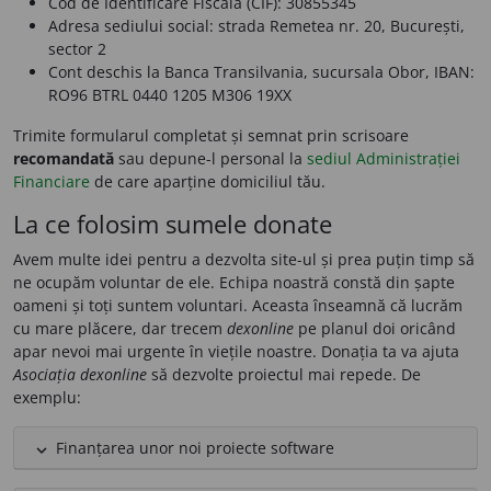
Cod de Identificare Fiscală (CIF):
30855345
Adresa sediului social:
strada Remetea nr. 20, București,
sector 2
Cont deschis la
Banca Transilvania, sucursala Obor
, IBAN:
RO96 BTRL 0440 1205 M306 19XX
Trimite formularul completat și semnat prin scrisoare
recomandată
sau depune-l personal la
sediul Administrației
Financiare
de care aparține domiciliul tău.
La ce folosim sumele donate
Avem multe idei pentru a dezvolta site-ul și prea puțin timp să
ne ocupăm voluntar de ele. Echipa noastră constă din șapte
oameni și toți suntem voluntari. Aceasta înseamnă că lucrăm
cu mare plăcere, dar trecem
dexonline
pe planul doi oricând
apar nevoi mai urgente în viețile noastre. Donația ta va ajuta
Asociația dexonline
să dezvolte proiectul mai repede. De
exemplu:
Finanțarea unor noi proiecte software
expand_less