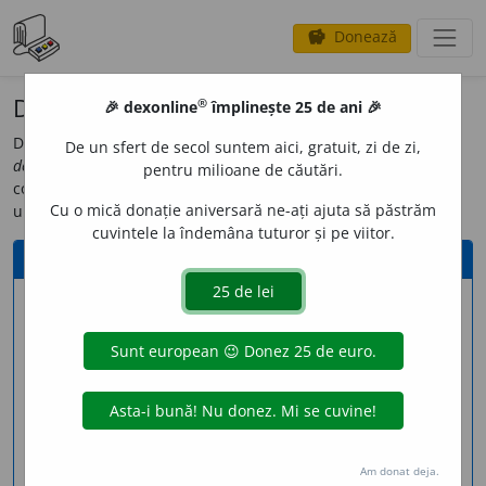
Donează
savings
®
Donează
®
🎉 dexonline
împlinește 25 de ani 🎉
Dacă ai ajuns pe această pagină, probabil că știi deja ce este
De un sfert de secol suntem aici, gratuit, zi de zi,
dexonline
(dacă nu, poți afla din
pagina de informații
). Poți
pentru milioane de căutări.
contribui la dezvoltarea proiectului
dexonline
și prin donarea
Cu o mică donație aniversară ne-ați ajuta să păstrăm
unei sume de bani.
cuvintele la îndemâna tuturor și pe viitor.
Donează online (cu cardul)
info
Suma
E-mail *
Am donat deja.