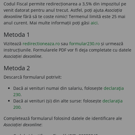
Codul Fiscal permite redirecționarea a 3,5% din impozitul pe
venit datorat pentru anul trecut. Astfel, poți ajuta
Asociația
dexonline
fără să te coste nimic! Termenul limită este 25 mai
anul curent. Mai multe informații poți găsi
aici
.
Metoda 1
Vizitează
redirectioneaza.ro
sau
formular230.ro
și urmează
instrucțiunile. Formularele PDF vor fi deja completate cu datele
Asociației dexonline
.
Metoda 2
Descarcă formularul potrivit:
Dacă ai venituri numai din salariu, folosește
declaraţia
230
.
Dacă ai venituri (și) din alte surse: folosește
declaraţia
200
.
Completează formularul folosind datele de identificare ale
Asociației dexonline
: