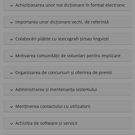
Achiziționarea unor noi dicționare în format electronic
expand_less
Importarea unor dicționare vechi, de referință
expand_less
Colaborări plătite cu lexicografi și/sau lingviști
expand_less
Motivarea comunității de voluntari pentru implicare
expand_less
Organizarea de concursuri și oferirea de premii
expand_less
Administrarea și mentenanța sistemului
expand_less
Menținerea contactului cu utilizatorii
expand_less
Achiziția de software și servicii
expand_less