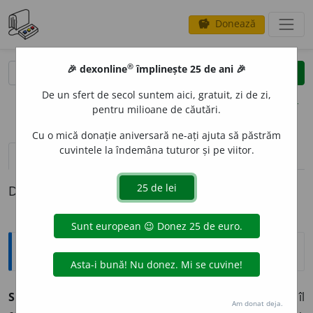
Donează
savings
®
®
🎉 dexonline
împlinește 25 de ani 🎉
caută
clear
search
De un sfert de secol suntem aici, gratuit, zi de zi,
opțiuni
pentru milioane de căutări.
Cu o mică donație aniversară ne-ați ajuta să păstrăm
cuvintele la îndemâna tuturor și pe viitor.
definiții (1)
Definiția cu ID-ul 19265:
Explicative DEX
SEXAP
I
L
s. n.
Atracție, farmec deosebit pe care îl
Am donat deja.