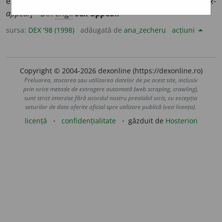
exercită o persoană asupra sexului opus. [Scris și:
sex-
appeal
] – Din
engl.
sex-appeal.
sursa:
DEX '98 (1998)
adăugată de
ana_zecheru
acțiuni
Copyright © 2004-2026 dexonline (https://dexonline.ro)
Preluarea, stocarea sau utilizarea datelor de pe acest site, inclusiv
prin orice metode de extragere automată (web scraping, crawling),
sunt strict interzise fără acordul nostru prealabil scris, cu excepția
seturilor de date oferite oficial spre utilizare publică (vezi licența).
licență
confidențialitate
găzduit de
Hosterion