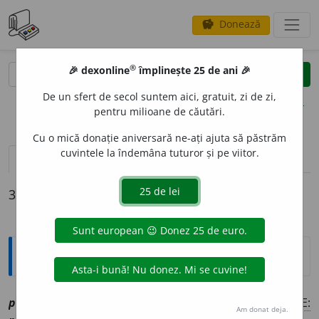
Donează
savings
®
®
🎉 dexonline
împlinește 25 de ani 🎉
caută
clear
search
De un sfert de secol suntem aici, gratuit, zi de zi,
opțiuni
pentru milioane de căutări.
Cu o mică donație aniversară ne-ați ajuta să păstrăm
cuvintele la îndemâna tuturor și pe viitor.
definiții (3)
declinări
3 definiții pentru
prăvilaș
Explicative DEX
prăvil
a
ș
sm
,
a
[
At:
PISCUPESCU, O. 75/23 /
Pl
:
~i
/
E:
Am donat deja.