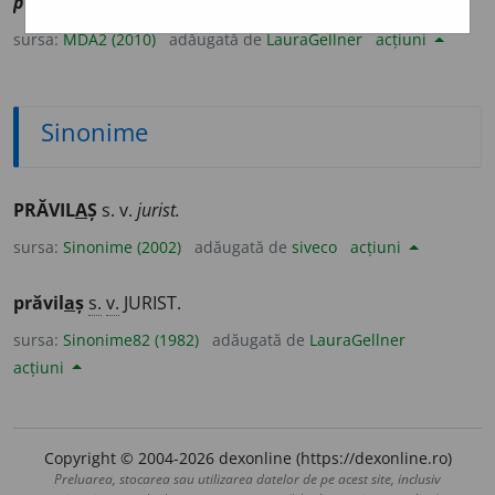
pravilă
+
-aș
] (
Îvr
)
1-2
Jurist.
3-4
Legiuitor.
sursa:
MDA2 (2010)
adăugată de
LauraGellner
acțiuni
Sinonime
PRĂVIL
A
Ș
s. v.
jurist.
sursa:
Sinonime (2002)
adăugată de
siveco
acțiuni
prăvil
a
ș
s.
v.
JURIST.
sursa:
Sinonime82 (1982)
adăugată de
LauraGellner
acțiuni
Copyright © 2004-2026 dexonline (https://dexonline.ro)
Preluarea, stocarea sau utilizarea datelor de pe acest site, inclusiv