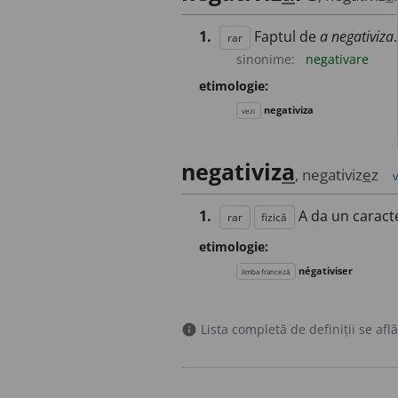
1.
Faptul de
a negativiza
.
rar
sinonime:
negativare
etimologie:
negativiza
vezi
negativiz
a
, negativiz
e
z
1.
A da un caract
rar
fizică
etimologie:
négativiser
limba franceză
Lista completă de definiții se află
info