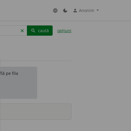
Anonim
language
dark_mode
person
caută
opțiuni
clear
search
lă pe fila