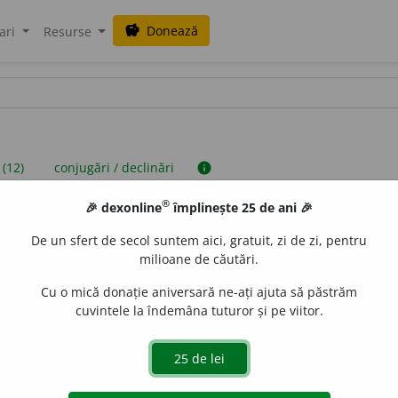
Donează
savings
ari
Resurse
 (12)
conjugări / declinări
info
®
🎉 dexonline
împlinește 25 de ani 🎉
iniții sunt compilate de echipa dexonline. Definițiile originale se af
De un sfert de secol suntem aici, gratuit, zi de zi, pentru
 Puteți reordona filele pe pagina de
preferințe
.
milioane de căutări.
Cu o mică donație aniversară ne-ați ajuta să păstrăm
cuvintele la îndemâna tuturor și pe viitor.
presii
exemple
surse
ri
substantiv feminin