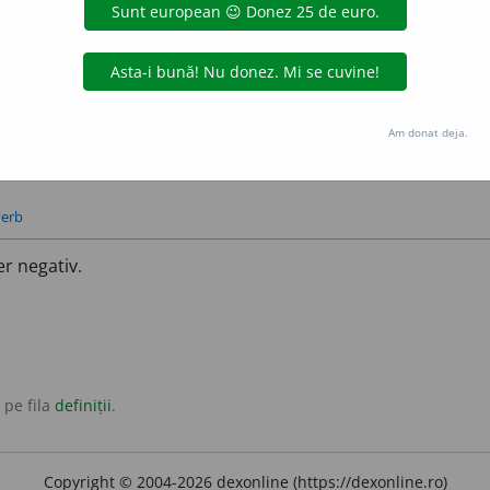
Am donat deja.
verb
er negativ.
 pe fila
definiții
.
Copyright © 2004-2026 dexonline (https://dexonline.ro)