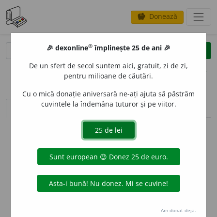
Donează
savings
®
®
🎉 dexonline
împlinește 25 de ani 🎉
caută
clear
search
De un sfert de secol suntem aici, gratuit, zi de zi,
opțiuni
pentru milioane de căutări.
Cu o mică donație aniversară ne-ați ajuta să păstrăm
cuvintele la îndemâna tuturor și pe viitor.
sinteza definițiilor (1)
definiții (3)
declinări
info
Aceste definiții sunt compilate de
echipa dexonline. Definițiile
originale se află pe fila
definiții
.
info
Puteți reordona filele pe pagina de
preferințe
.
ascunde
Am donat deja.